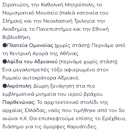
Στρατιώτη, την Καθολική Μητρόπολη, το
Νομισματικό Μουσείο (παλιά κατοικία του
Σλήμαν), και την Νεοκλασική Τριλογία: την
Ακαδημία, το Πανεπιστήμιο και την Εθνική
Βιβλιοθήκη.
🟢Πλατεία Ομονοίας
(χωρίς στάση): Περνάμε από
τη Κεντρική Αγορά της Αθήνας.
🟢Αψίδα του Αδριανού
(περνάμε χωρίς στάση):
Ένα μεγαλοπρεπές τόξο αφιερωμένο στον
Ρωμαίο αυτοκράτορα Αδριανό.
🟢Ακρόπολη
: Δίωρη ξενάγηση στα πιο
εμβληματικά μνημεία του ιερού βράχου.
Παρθενώνας
: Το αρχιτεκτονικό στολίδι της
αρχαίας Ελλάδας, ναός που τιμήθηκε από τον 5ο
αιώνα π.Χ. Θα επισκεφτούμε επίσης το Ερέχθειο,
διάσημο για τις όμορφες Καρυάτιδες.