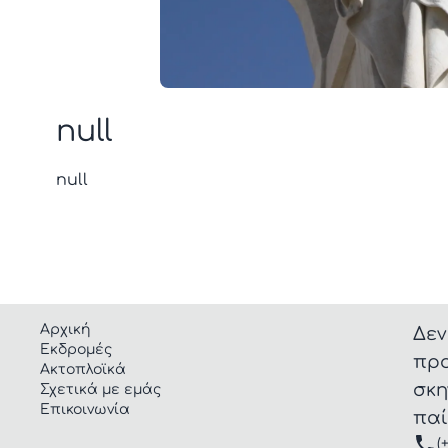
null
null
Αρχική
Δεν
Εκδρομές
προ
Ακτοπλοϊκά
σκη
Σχετικά με εμάς
Επικοινωνία
παί
(